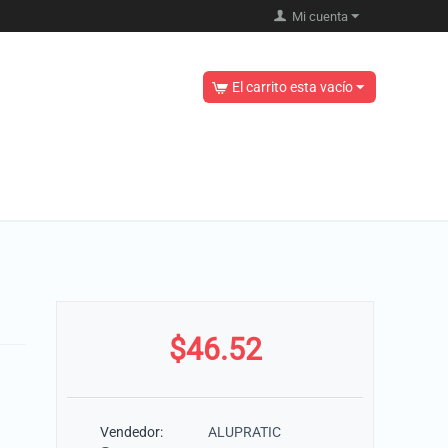
Mi cuenta
El carrito esta vacío
$
46.52
Vendedor:
ALUPRATIC