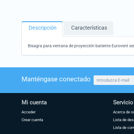
Descripción
Características
Bisagra para ventana de proyección batiente Eurovent seri
Manténgase conectado
Mi cuenta
Servicio
Acceder
Acerca de s
Crear cuenta
Lista de de
Lista de co