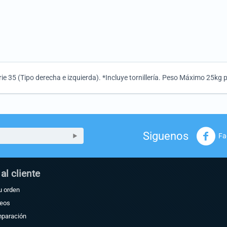
e 35 (Tipo derecha e izquierda). *Incluye tornillería. Peso Máximo 25kg 
Siguenos
Fa
 al cliente
u orden
seos
mparación