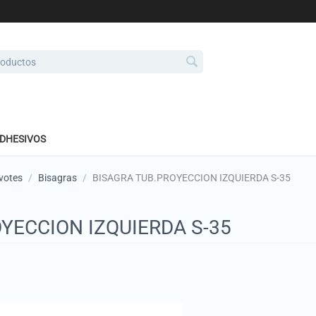
ADHESIVOS
ivotes
/
Bisagras
/
BISAGRA TUB.PROYECCION IZQUIERDA S-35
YECCION IZQUIERDA S-35