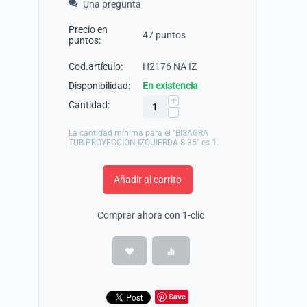
Una pregunta
Precio en
47 puntos
puntos:
Cod.artículo:
H2176 NA IZ
Disponibilidad:
En existencia
+
Cantidad:
−
La cantidad mínima para el "BISAGRA
TUB.PROYECCION IZQUIERDA S-35" es
1
.
Añadir al carrito
Comprar ahora con 1-clic
Save