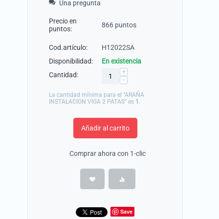
Una pregunta
Precio en
866 puntos
puntos:
Cod.artículo:
H12022SA
Disponibilidad:
En existencia
+
Cantidad:
−
La cantidad mínima para el "ARAÑA
INSTALACION VIGA 2 PATAS" es
1
.
Añadir al carrito
Comprar ahora con 1-clic
Save