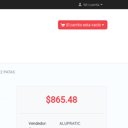
Mi cuenta
El carrito esta vacío
2 PATAS
$
865.48
Vendedor:
ALUPRATIC