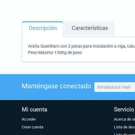
Descripción
Características
Araña Querétaro con 2 patas para instalación a viga, tub
Peso Máximo 150Kg de peso
Manténgase conectado
Mi cuenta
Servicio
Acceder
Acerca de s
Crear cuenta
Lista de de
Lista de co