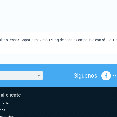
ular ó tensor. Soporta máximo 150Kg de peso. *Compatible con rótula 120
Siguenos
Fa
 al cliente
u orden
seos
mparación