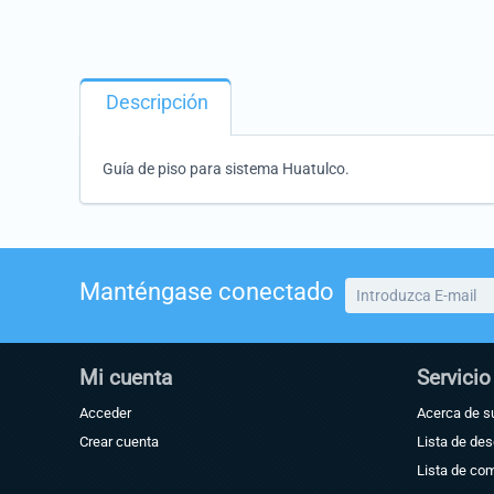
Descripción
Guía de piso para sistema Huatulco.
Manténgase conectado
Mi cuenta
Servicio
Acceder
Acerca de s
Crear cuenta
Lista de de
Lista de co