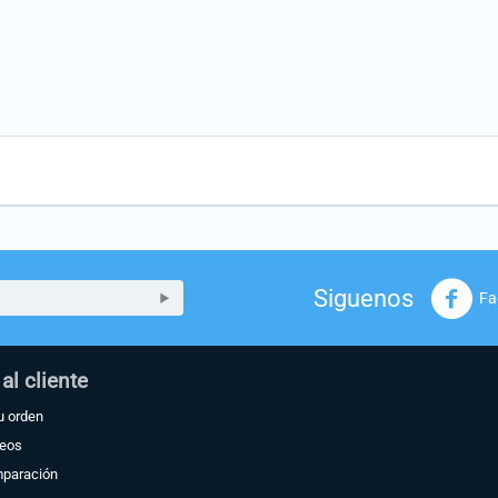
Siguenos
Fa
 al cliente
u orden
seos
mparación