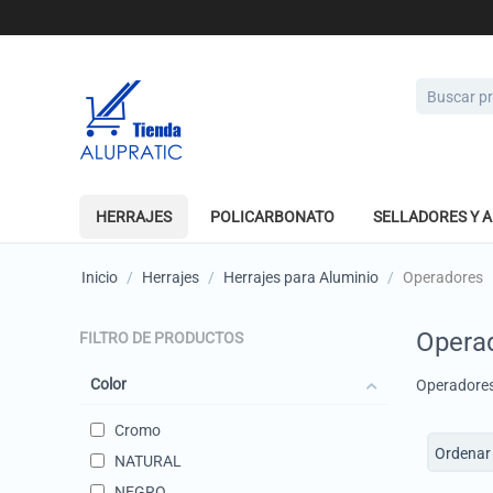
HERRAJES
POLICARBONATO
SELLADORES Y 
Inicio
/
Herrajes
/
Herrajes para Aluminio
/
Operadores
Opera
FILTRO DE PRODUCTOS
Color
Operadore
Cromo
Ordenar 
NATURAL
NEGRO