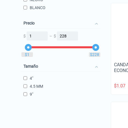
BLANCO
Precio
$
–
$
‎$
1
‎$
228
CANDA
Tamaño
ECON
4"
$
1.07
4.5 MM
9"