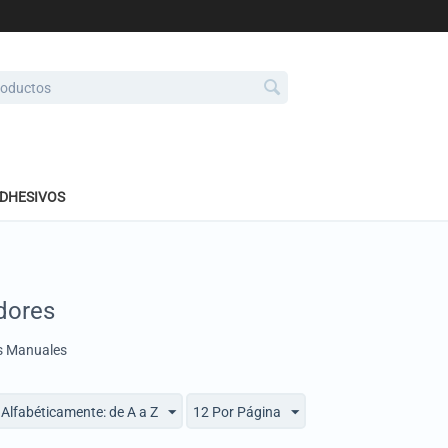
ADHESIVOS
dores
s Manuales
Alfabéticamente: de A a Z
12 Por Página