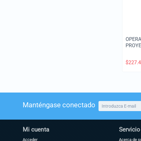
OPERA
PROYE
$
227.
Manténgase conectado
Mi cuenta
Servicio
Acceder
Acerca de s