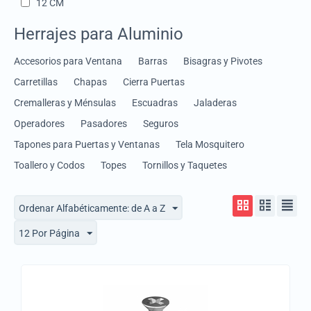
12 CM
15 CM
Herrajes para Aluminio
17"
Accesorios para Ventana
18 CM
Barras
Bisagras y Pivotes
2"
Carretillas
Chapas
Cierra Puertas
2.5 MTS
Cremalleras y Ménsulas
Escuadras
Jaladeras
20 CM
Operadores
Pasadores
Seguros
20"
Tapones para Puertas y Ventanas
Tela Mosquitero
22.4 X 10.4 MM
Toallero y Codos
Topes
Tornillos y Taquetes
24"
25 CM
Ordenar Alfabéticamente: de A a Z
28"
12 Por Página
3 X 3
3"
3/8
30 CM