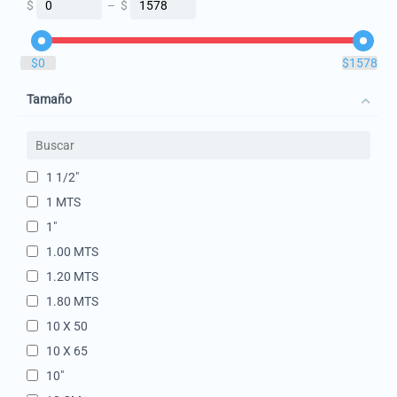
$
–
$
‎$
0
‎$
1578
Tamaño
1 1/2"
1 MTS
1"
1.00 MTS
1.20 MTS
1.80 MTS
10 X 50
10 X 65
10"