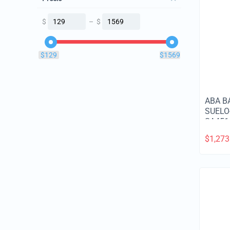
$
–
$
‎$
129
‎$
1569
ABA B
SUELO
SA451
$
1,273