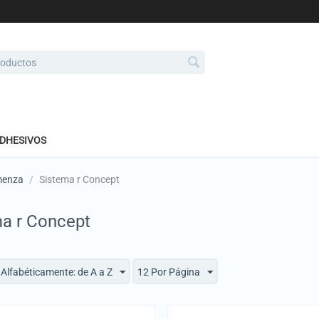
ADHESIVOS
menza
/
Sistema r Concept
a r Concept
Alfabéticamente: de A a Z
12 Por Página