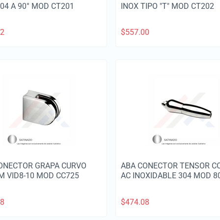
304 A 90° MOD CT201
INOX TIPO "T" MOD CT202
12
$
557.00
ONECTOR GRAPA CURVO
ABA CONECTOR TENSOR C
M VID8-10 MOD CC725
AC INOXIDABLE 304 MOD 8
48
$
474.08