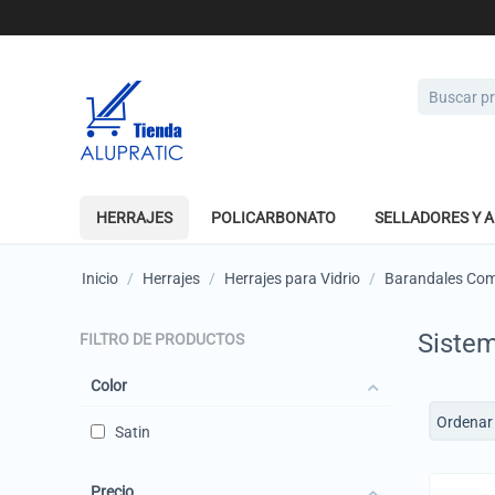
HERRAJES
POLICARBONATO
SELLADORES Y 
Inicio
/
Herrajes
/
Herrajes para Vidrio
/
Barandales Co
Sistem
FILTRO DE PRODUCTOS
Color
Ordenar 
Satin
Precio