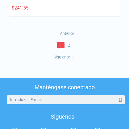
$
241.55
Anterior
1
2
Siguiente
Manténgase conectado
Siguenos