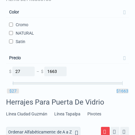
Color
Cromo
NATURAL
Satin
Precio
$
–
$
‎$
27
‎$
1663
Herrajes Para Puerta De Vidrio
Línea Ciudad Guzmán
Línea Tapalpa
Pivotes
Ordenar Alfabéticamente: de A a Z